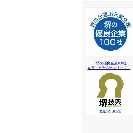
堺の優良企業100社―
キラリと光るオンリーワン