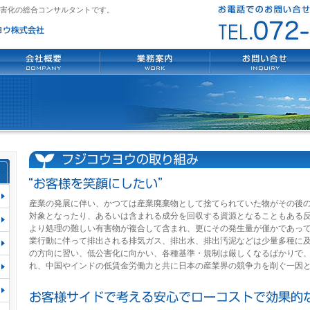
害化の総合コンサルタントです。
産業の発展に伴い、かつては産業廃棄物として捨てられていた物がその後
対象となったり、あるいは含まれる成分を回収する資源となることもある
より処理の難しい有害物が複合して含まれ、更にその発生量が僅かであっ
業行動に伴って排出される排気ガス、排出水、排出汚泥などは少量多種に
の方向に習い、低公害化に向かい、各種基準・規制は厳しくなるばかりで
れ、中国やインドの低賃金労働力と共に日本の産業界の競争力を削ぐ一因