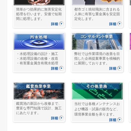
簡単かつ効果的に無害安定化
都市ゴミ焼却飛灰に含まれる
処理を行います。安価で短期
人体に有害な重金属を安定固
間に処理します。
定化します。
・水処理設備の設計・施工
弊社では作業環境の改善を目
・水処理設備の改修・改造
指した企画提案事業を積極的
・有害重金属含有廃水処理
に展開しております。
鑑賞池の新設から改修まで、
当社では各種メンテナンスお
豊富な専門知識で設計、施工
よび機器・試薬の販売など、
にあたります。
環境事業全般を承ります。