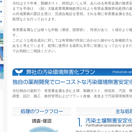
当社は２０年来、製鋼ダスト、焼却ばいじん等、あらゆる有害金属の無害
までを手掛け、（財）大阪産業廃棄物処理公社より有害金属無害化処理の
ル作成業務の委託を受け、完成合格証を受領。それを期に有害重金属を含
処理などを行っております。
有害重金属などは様々な外観（液状、固形状）、性状があり、１成分より
す。
このような複合成分に対しては有害物の性状に合わせた細やかな各種処方
あると考えています。処理に使用する薬剤も非常に安価となっております
でお気軽にご相談ください。
当社独自の薬剤で、有害重金属を含む土壌、製鋼ダスト、焼却灰、汚泥、
調査、設計、施工、維持管理およびプラント改修、改造まで汚染環境無害