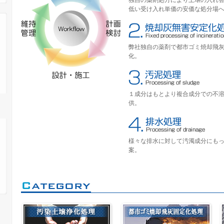
独自の薬剤処方により土壌の入れ
低い受け入れ単価の安価な処分場
弊社独自の薬剤で都市ゴミ焼却飛
化。
１成分はもとより複合成分での不
供。
様々な排水に対して汚濁成分にも
案。