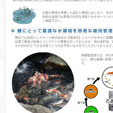
様の池の環境に応じた問題点に対して豊富な経験からアドバイス致します
お庭の環境を考慮した設計と構造にはじまり、水の
合的な知識でお客様の大切な池造りをサポートいた
ご相談下さい。
弊社では石垣メンテナンス株式会社の【湧清水】シリーズを中心に高機
設置工事及び改修とメンテナンス事業を行っております。池の老朽化、
がのびのびとできる水質づくりのお手伝いをさせていただいております
錦鯉観賞池では、水の
なく、鯉を健康に飼育
す。