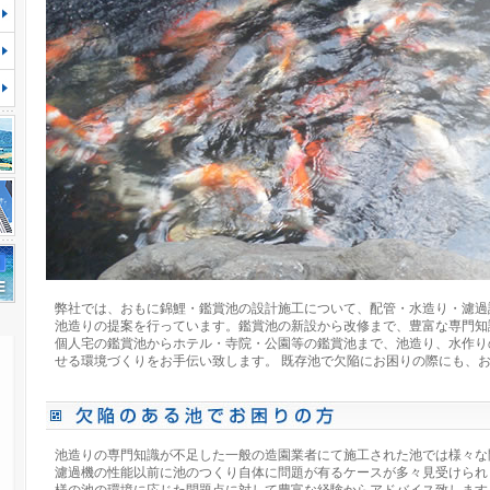
弊社では、おもに錦鯉・鑑賞池の設計施工について、配管・水造り・濾過
池造りの提案を行っています。鑑賞池の新設から改修まで、豊富な専門知
個人宅の鑑賞池からホテル・寺院・公園等の鑑賞池まで、池造り、水作り
せる環境づくりをお手伝い致します。 既存池で欠陥にお困りの際にも、
池造りの専門知識が不足した一般の造園業者にて施工された池では様々な
濾過機の性能以前に池のつくり自体に問題が有るケースが多々見受けられ