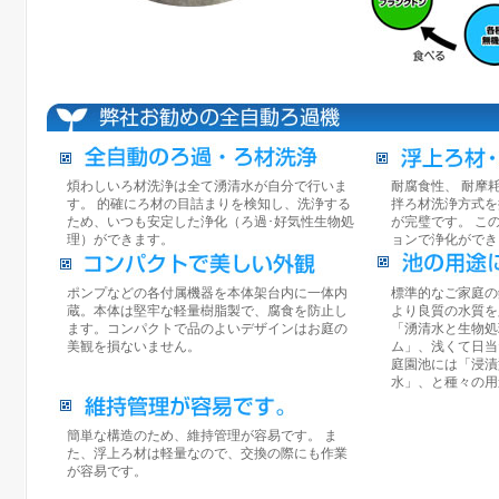
煩わしいろ材洗浄は全て湧清水が自分で行いま
耐腐食性、 耐摩
す。 的確にろ材の目詰まりを検知し、洗浄する
拌ろ材洗浄方式を
ため、いつも安定した浄化（ろ過･好気性生物処
が完璧です。 こ
理）ができます。
ョンで浄化ができ
ポンプなどの各付属機器を本体架台内に一体内
標準的なご家庭の
蔵。本体は堅牢な軽量樹脂製で、腐食を防止し
より良質の水質を
ます。コンパクトで品のよいデザインはお庭の
「湧清水と生物処
美観を損ないません。
ム」、浅くて日当
庭園池には「浸漬
水」、と種々の用
簡単な構造のため、維持管理が容易です。 ま
た、浮上ろ材は軽量なので、交換の際にも作業
が容易です。