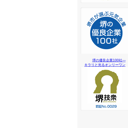
堺の優良企業100社―
キラリと光るオンリーワン