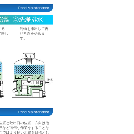
する
汚物を排出して再
沈殿し
びろ過を始めま
す。
位置と吐出口の位置、方向は池
浄など面倒な作業をすることな
こではより良い水質を目標とし