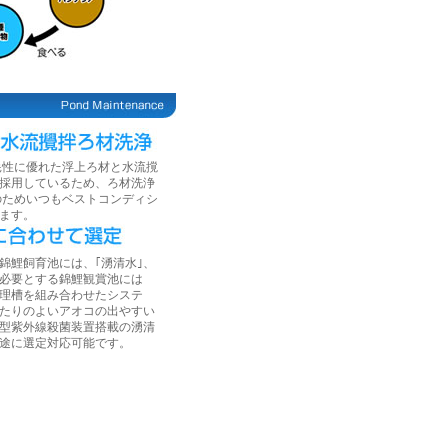
耗性に優れた浮上ろ材と水流撹
採用しているため、ろ材洗浄
のためいつもベストコンディシ
ます。
錦鯉飼育池には、｢湧清水｣、
必要とする錦鯉観賞池には
理槽を組み合わせたシステ
たりのよいアオコの出やすい
型紫外線殺菌装置搭載の湧清
途に選定対応可能です。