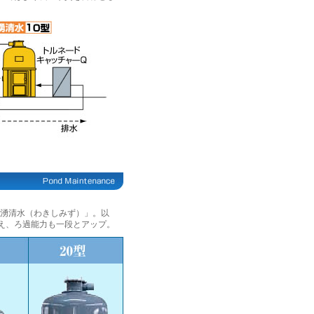
「湧清水（わきしみず）」。以
え、ろ過能力も一段とアップ。