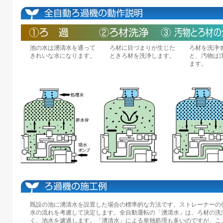
池の水は湧清水を通って
ろ材に目づまりが生じた
ろ材を洗浄
きれいな水になります。
ときろ材を洗浄します。
と、汚物は
ます。
既設の池に湧清水を設置した場合の標準的な方法です。ストレーナーの
水の流れを考慮して決定します。全自動運転の「湧清水」は、ろ材の洗
く、池水を濾過します。「湧清水」による単独処理も多いのですが、こ